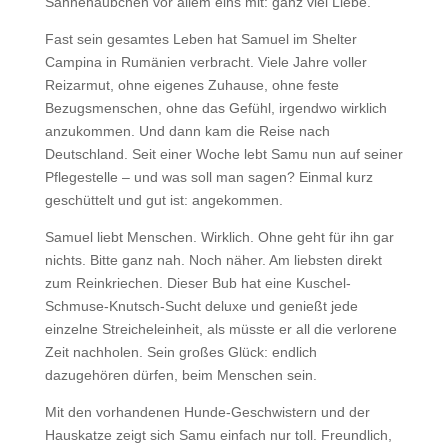
Sahnehäubchen vor allem eins mit: ganz viel Liebe.
Fast sein gesamtes Leben hat Samuel im Shelter
Campina in Rumänien verbracht. Viele Jahre voller
Reizarmut, ohne eigenes Zuhause, ohne feste
Bezugsmenschen, ohne das Gefühl, irgendwo wirklich
anzukommen. Und dann kam die Reise nach
Deutschland. Seit einer Woche lebt Samu nun auf seiner
Pflegestelle – und was soll man sagen? Einmal kurz
geschüttelt und gut ist: angekommen.
Samuel liebt Menschen. Wirklich. Ohne geht für ihn gar
nichts. Bitte ganz nah. Noch näher. Am liebsten direkt
zum Reinkriechen. Dieser Bub hat eine Kuschel-
Schmuse-Knutsch-Sucht deluxe und genießt jede
einzelne Streicheleinheit, als müsste er all die verlorene
Zeit nachholen. Sein großes Glück: endlich
dazugehören dürfen, beim Menschen sein.
Mit den vorhandenen Hunde-Geschwistern und der
Hauskatze zeigt sich Samu einfach nur toll. Freundlich,