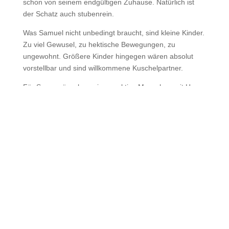
schon von seinem endgültigen Zuhause. Natürlich ist
der Schatz auch stubenrein.
Was Samuel nicht unbedingt braucht, sind kleine Kinder.
Zu viel Gewusel, zu hektische Bewegungen, zu
ungewohnt. Größere Kinder hingegen wären absolut
vorstellbar und sind willkommene Kuschelpartner.
Für Samu wünschen wir uns aktive Menschen mit Herz,
Geduld und Lust auf gemeinsame Abenteuer.
Menschen, die ihm die Welt zeigen, ihm Sicherheit
geben und ihm endlich das Zuhause schenken, auf das
er so lange warten musste. Und ganz ehrlich: So ein
hübscher, liebevoller Kerl findet hoffentlich ganz schnell
seinen Deckel. Meldet euch!